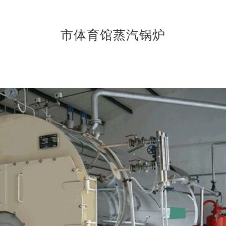
市体育馆蒸汽锅炉