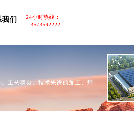
24小时热线：
系我们
13673592222